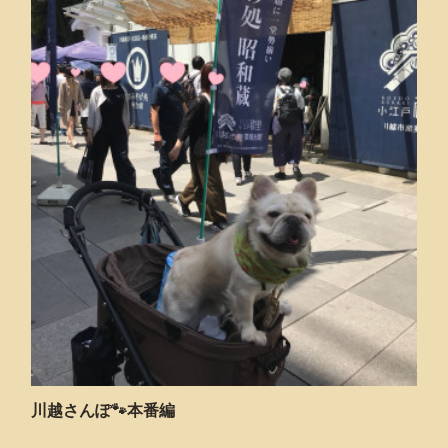
川越さんぽ🐾本番編