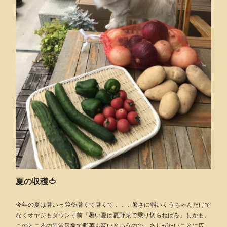
夏の収穫🍅
今年の夏は暑いっ😡💦暑くて暑くて．．．暑さに弱いくうちゃんだけで
なくオヤジもダウン寸前『暑い夏は夏野菜で乗り切らねば💪』しかも、
このところの異常気象で野菜も高いというので、ありがたいことに広…