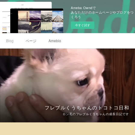
Ameba Owndで
あなただけのホームページやブログをつ
くろう
今すぐ試す
Blog
ページ
Ameblo
フレブルくうちゃんのトコトコ日和
ロン毛のフレブルくうちゃんの成長日記です