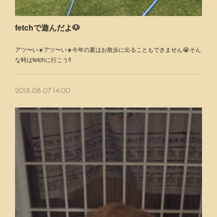
fetchで遊んだよ🐶
アツ〜い☀️アツ〜い☀️今年の夏はお散歩に出ることもできません😭そん
な時はfetchに行こう‼️
2018.08.07 14:00