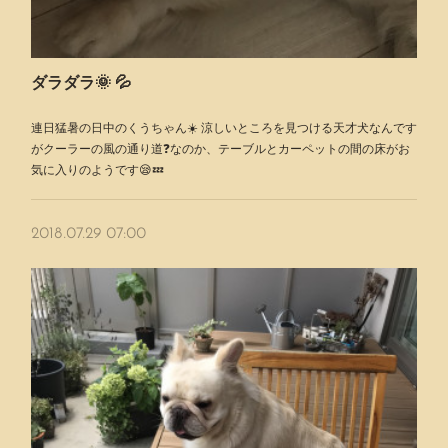
ダラダラ🌞 💦
連日猛暑の日中のくうちゃん☀️ 涼しいところを見つける天才犬なんです
がクーラーの風の通り道❓なのか、テーブルとカーペットの間の床がお
気に入りのようです😪💤
2018.07.29 07:00