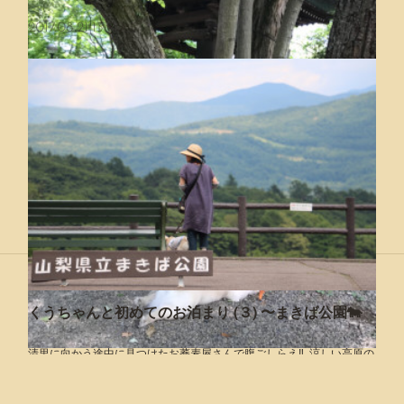
2017.08.21 13:00
Copyright ©
2026
フレブルくうちゃんのトコトコ日和
.
くうちゃんと初めてのお泊まり (３) 〜まきば公園🐄
Powered by
無料でホームページをつくろう
AmebaOwnd
清里に向かう途中に見つけたお蕎麦屋さんで腹ごしらえ‼️ 涼しい高原の
深大寺さんぽ🐾 前編
中を🚘で走って行くと
フォロー