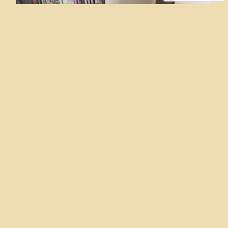
お迎え支度(１) 〜 フレブルを迎える準備 〜
まだまだ名前さえ決まっていないロン毛のフレブルちゃんまずはお迎え
のための準備です今から振り返ると１週間がかりの大変な準備でしたブ
リーダーさんからお出迎えの５点セットを準備しておいた方が良いと…