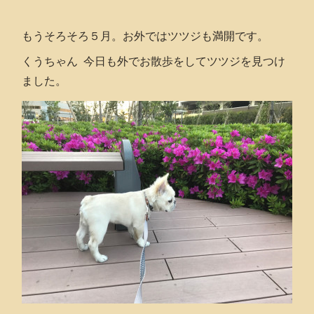
もうそろそろ５月。お外ではツツジも満開です。
くうちゃん 今日も外でお散歩をしてツツジを見つけ
ました。