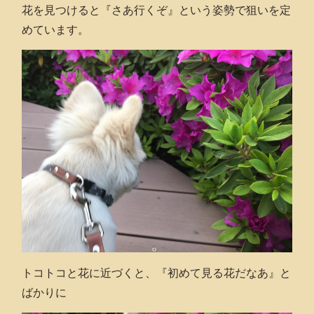
花を見つけると『さあ行くぞ』という姿勢で狙いを定
めています。
トコトコと花に近づくと、『初めて見る花だなあ』と
ばかりに