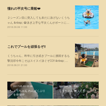
憧れの平次号に乗船❤️
２シーズン目に突入しても未だに泳げないくうち
ゃん &nbsp; 😭泳ぎ上手な平次くんがボートに…
2018.09.06 11:00
これでプールを頑張るぞ‼️
くうちゃん、昨年に引き続きプールに挑戦するも
撃沈🤣今年こそはスイスイ泳ぐぞ🏊‍♂️‼️ &nbsp; …
2018.08.31 21:00
2017.05.03 03:00
2017.04.28 08:00
くうちゃん わんぱくぶり
くうちゃん 神ってる✨
を発揮中