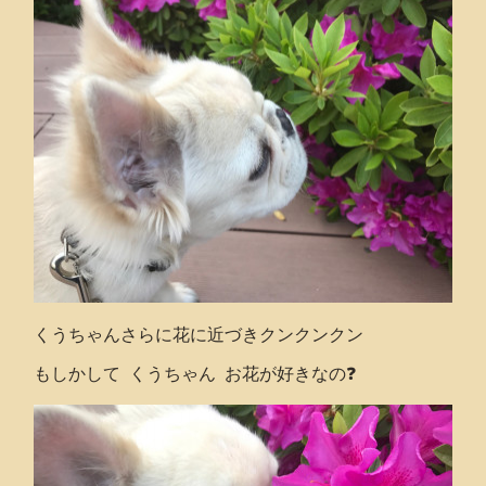
くうちゃんさらに花に近づきクンクンクン
もしかして くうちゃん お花が好きなの❓