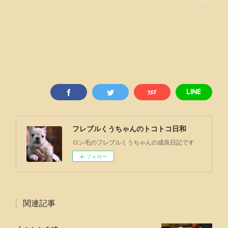
フレブルくうちゃんのトコトコ日和
ロン毛のフレブルくうちゃんの成長日記です
フォロー
関連記事