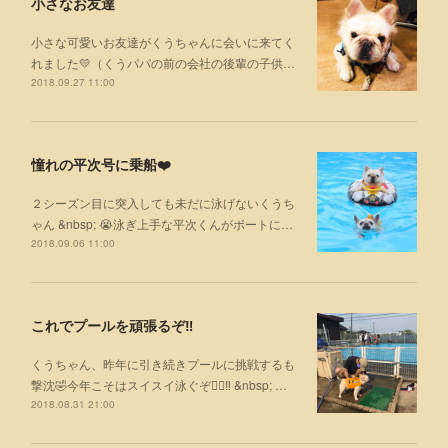
小さなお友達
小さな可愛いお友達がくうちゃんに会いに来てく
れました💛（くうパパの前の会社の後輩の子供…
2018.09.27 11:00
憧れの平次号に乗船❤️
２シーズン目に突入しても未だに泳げないくうち
ゃん &nbsp; 😭泳ぎ上手な平次くんがボートに…
2018.09.06 11:00
これでプールを頑張るぞ‼️
くうちゃん、昨年に引き続きプールに挑戦するも
撃沈🤣今年こそはスイスイ泳ぐぞ🏊‍♂️‼️ &nbsp; …
2018.08.31 21:00