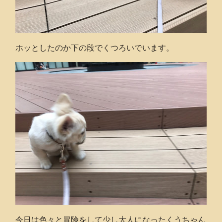
ホッとしたのか下の段でくつろいでいます。
今日は色々と冒険をして少し大人になったくうちゃん