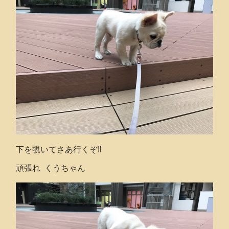
下を覗いてさあ行くぞ‼️
頑張れ くうちゃん