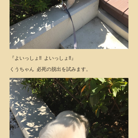
『よいっしょ‼️ よいっしょ‼️』
くうちゃん 必死の脱出を試みます。